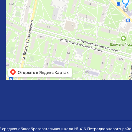
 средняя общеобразовательная школа № 416 Петродворцового райо